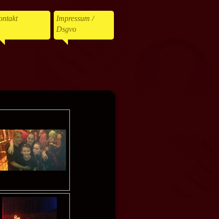
ntakt
Impressum /
Dsgvo