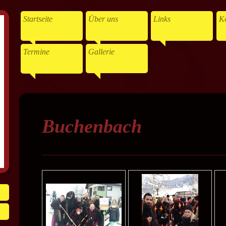
Startseite
Über uns
Links
Ko
Termine
Gallerie
Buchenbach