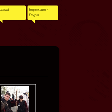
ntakt
Impressum /
Dsgvo